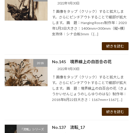
2022年9月30日
↑ 画像をタップ（クリック）すると拡大しま
す。さらにピンチアウトすることで細部が拡大
します。 画 題：Hanging Roses制作年：2020
年1月3日大きさ：1400mm×300mm（縦×横）
支持体：シナ合板3mm（ […]
続きを読む
No.145 境界線上の白百合の花
2018
2022年9月30日
↑ 画像をタップ（クリック）すると拡大しま
す。さらにピンチアウトすることで細部が拡大
します。 画 題：境界線上の白百合の花（きょ
うかいせんじょうのしらゆりのはな）制作年：
2018年8月22日大きさ：1167mm×1167 […]
続きを読む
No.137 流転_17
「流転」シリーズ