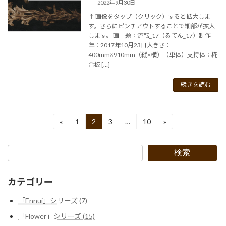
2022年9月30日
↑ 画像をタップ（クリック）すると拡大しま
す。さらにピンチアウトすることで細部が拡大
します。 画 題：流転_17（るてん_17）制作
年：2017年10月23日大きさ：
400mm×910mm（縦×横）（単体）支持体：椛
合板 […]
続きを読む
投
«
1
2
3
…
10
»
固
固
固
固
定
定
定
定
稿
ペ
ペ
ペ
ペ
ー
ー
ー
ー
の
検索
ジ
ジ
ジ
ジ
ペ
カテゴリー
ー
「Ennui」シリーズ (7)
ジ
「Flower」シリーズ (15)
送