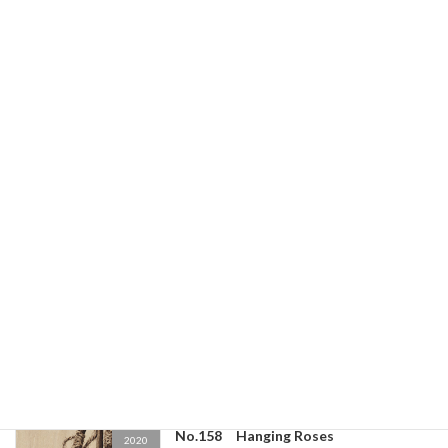
↑ 画像をタップ（クリック）すると拡大しま
す。さらにピンチアウトすることで細部が拡大
します。 画 題：百合と獣（ゆりとけもの）制
作年：2021年5月15日大きさ：
239mm×168mm（縦×横）支持体：シナ無垢材
15mm […]
続きを読む
No.165 立葵
2020
2022年9月30日
↑ 画像をタップ（クリック）すると拡大しま
す。さらにピンチアウトすることで細部が拡大
します。 画 題：立葵（たちあおい）・売却済
制作年：2020年12月2日大きさ：
240mm×240mm（S2）（縦×横･水平垂直に傾
けた […]
続きを読む
No.158 Hanging Roses
2020