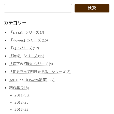
稿
ペ
ペ
ペ
ー
ー
ー
の
検索
ジ
ジ
ジ
ペ
カテゴリー
ー
「Ennui」シリーズ (7)
ジ
「Flower」シリーズ (15)
送
「s」シリーズ (12)
り
「流転」シリーズ (25)
「燈下の幻影」シリーズ (4)
「軛を断って明日を見る」シリーズ (3)
YouTube（How to動画） (7)
制作年 (218)
2011 (30)
2012 (28)
2013 (22)