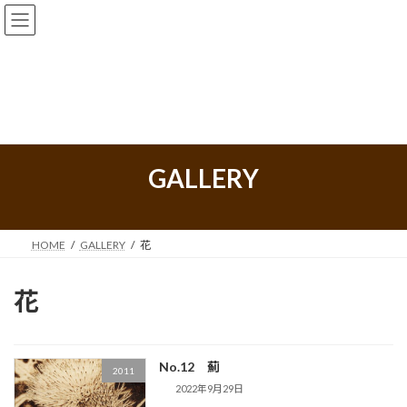
コ
ナ
ン
ビ
テ
ゲ
ン
ー
ツ
シ
へ
ョ
GALLERY
ス
ン
キ
に
ッ
移
プ
動
HOME
GALLERY
花
花
No.12 薊
2011
2022年9月29日