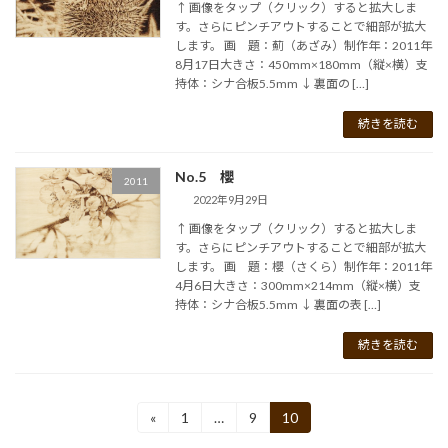
↑ 画像をタップ（クリック）すると拡大しま
す。さらにピンチアウトすることで細部が拡大
します。 画 題：薊（あざみ）制作年：2011年
8月17日大きさ：450mm×180mm（縦×横）支
持体：シナ合板5.5mm ↓ 裏面の […]
続きを読む
No.5 櫻
2011
2022年9月29日
↑ 画像をタップ（クリック）すると拡大しま
す。さらにピンチアウトすることで細部が拡大
します。 画 題：櫻（さくら）制作年：2011年
4月6日大きさ：300mm×214mm（縦×横）支
持体：シナ合板5.5mm ↓ 裏面の表 […]
続きを読む
投
«
1
…
9
10
固
固
固
定
定
定