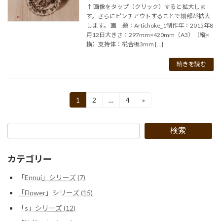
↑ 画像をタップ（クリック）すると拡大しま
す。さらにピンチアウトすることで細部が拡大
します。 画 題：Artichoke_1制作年：2015年8
月12日大きさ：297mm×420mm（A3）（縦×
横）支持体：椛合板3mm […]
続きを読む
投
1
2
…
4
»
固
固
固
定
定
定
稿
ペ
ペ
ペ
ー
ー
ー
の
検索
ジ
ジ
ジ
ペ
カテゴリー
ー
「Ennui」シリーズ (7)
ジ
「Flower」シリーズ (15)
送
「s」シリーズ (12)
り