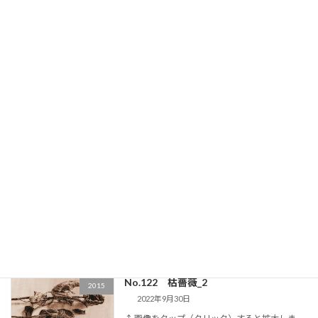
↑ 画像をタップ（クリック）すると拡大しま
す。さらにピンチアウトすることで細部が拡大
します。 画 題：瞳の彼方_2（ひとみのかたな
_2）・売却済制作年：2015年12月4日大きさ：
340mm×340mm（縦×横）支持体： […]
続きを読む
No.123 煌
2015
2022年9月30日
↑ 画像をタップ（クリック）すると拡大しま
す。さらにピンチアウトすることで細部が拡大
します。 画 題：煌（こう）英語表記：
scintillation制作年：2015年10月20日大きさ：
1167mm×1167mm（S50 […]
続きを読む
No.122 枯薔薇_2
2015
2022年9月30日