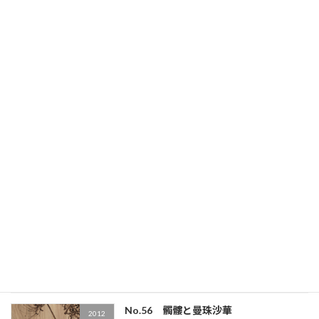
↑ 画像をタップ（クリック）すると拡大しま
す。さらにピンチアウトすることで細部が拡大
します。 画 題：日向の薫り（ひなたのかお
り）制作年：2012年12月26日大きさ：
420mm×594mm（A2）（縦×横）支持体：椛
合 […]
続きを読む
No.57 水面ゆく
2012
2022年9月29日
↑ 画像をタップ（クリック）すると拡大しま
す。さらにピンチアウトすることで細部が拡大
します。 画 題：水面ゆく（みなもゆく）制作
年：2012年12月18日大きさ：
250mm×910mm（縦×横）支持体：シナ合板
4mm ↓ […]
続きを読む
No.56 髑髏と曼珠沙華
2012