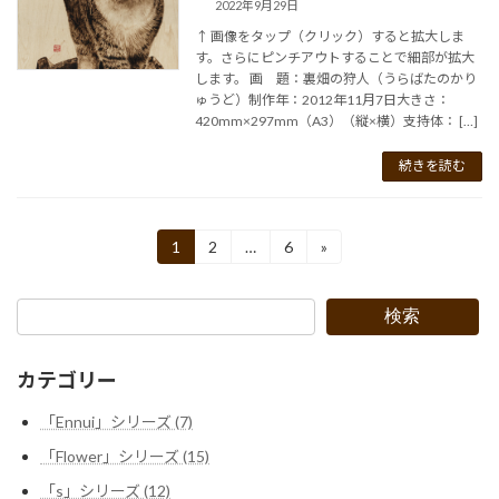
2022年9月29日
↑ 画像をタップ（クリック）すると拡大しま
す。さらにピンチアウトすることで細部が拡大
します。 画 題：裏畑の狩人（うらばたのかり
ゅうど）制作年：2012年11月7日大きさ：
420mm×297mm（A3）（縦×横）支持体： […]
続きを読む
投
1
2
…
6
»
固
固
固
定
定
定
稿
ペ
ペ
ペ
ー
ー
ー
の
検索
ジ
ジ
ジ
ペ
カテゴリー
ー
「Ennui」シリーズ (7)
ジ
「Flower」シリーズ (15)
送
「s」シリーズ (12)