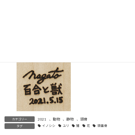
↑ 画像をタップ（クリック）すると拡大します。
さらにピンチアウトすることで細部が拡大します。
画 題
：百合と獣（ゆりとけもの）
制作年
：2021年5月15日
大きさ
：239mm×168mm（縦×横）
支持体
：シナ無垢材15mm
↓
裏面の表記
：サイン、画題、制作年
2021
、
動物
、
静物
、
頭骨
カテゴリー
イノシシ
ユリ
猪
花
頭蓋骨
タグ