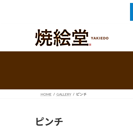
コ
ナ
ン
ビ
テ
ゲ
ン
ー
ツ
シ
へ
ョ
ス
ン
キ
に
ッ
移
プ
動
HOME
GALLERY
ピンチ
ピンチ