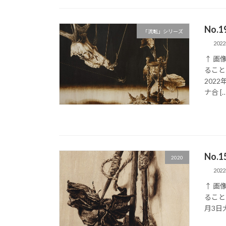
No.
「流転」シリーズ
202
↑ 画
ること
202
ナ合 […
No.1
2020
202
↑ 画
ることで
月3日