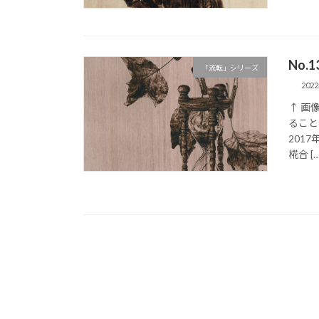
No.
「流転」シリーズ
202
↑ 画
ること
201
椛合 […