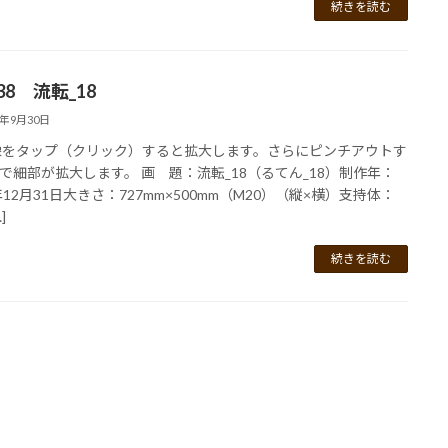
続きを読む
138 流転_18
2年9月30日
像をタップ（クリック）すると拡大します。さらにピンチアウトす
で細部が拡大します。 画 題：流転_18（るてん_18）制作年：
7年12月31日大きさ：727mm×500mm（M20）（縦×横）支持体：
]
続きを読む