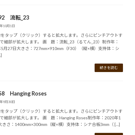
192 流転_23
2年10月1日
像をタップ（クリック）すると拡大します。さらにピンチアウトす
で細部が拡大します。 画 題：流転_23（るてん_23）制作年：
2年5月27日大きさ：727mm×910mm（F30）（縦×横）支持体：シ
]
続きを読む
58 Hanging Roses
2年9月30日
像をタップ（クリック）すると拡大します。さらにピンチアウトす
細部が拡大します。 画 題：Hanging Roses制作年：2020年1
大きさ：1400mm×300mm（縦×横）支持体：シナ合板3mm（ […]