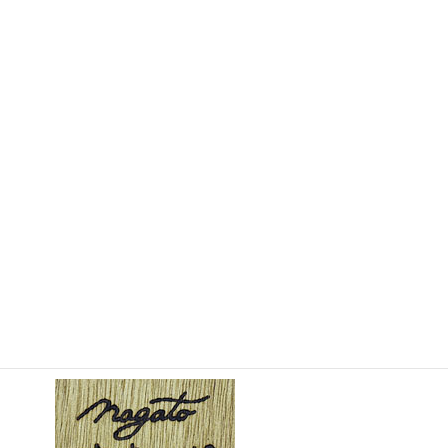
↑ 画像をタップ（クリック）すると拡大します。
さらにピンチアウトすることで細部が拡大します。
画 題
：流転_18（るてん_18）
制作年
：2017年12月31日
大きさ
：727mm×500mm（M20）（縦×横）
支持体
：椛合板3mm（パネル仕様22mm）
※
【流転】
移り変わってやむことがないこと。
コンセプト
：地面にプラタナスの枯葉が落ちている。虫が喰い、
微生物が分解し、いずれは多くの植物の糧となることだろう……。
落葉を阻止する試みも、時の流れには逆らえず、早晩朽ちていく
運命にある。しかしそれは終わりを意味するのではなく、別の始
まりを意味している。
↓
裏面の表記
：サイン、画題、制作年