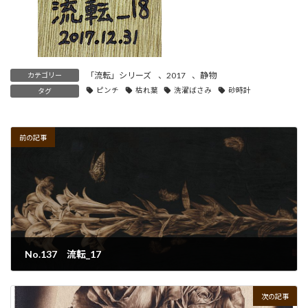
「流転」シリーズ
、
2017
、
静物
カテゴリー
ピンチ
枯れ葉
洗濯ばさみ
砂時計
タグ
前の記事
No.137 流転_17
2022年9月30日
次の記事