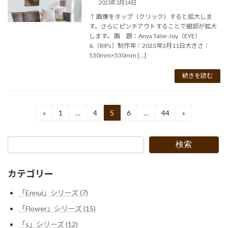
2023年3月14日
↑ 画像をタップ（クリック）すると拡大しま
す。さらにピンチアウトすることで細部が拡大
します。 画 題：Anya Talor-Joy（EYE）
&（RIPs）制作年：2023年3月11日大きさ：
530mm×530mm […]
続きを読む
投
«
1
…
4
5
6
…
44
»
固
固
固
固
固
定
定
定
定
定
稿
ペ
ペ
ペ
ペ
ペ
ー
ー
ー
ー
ー
の
検索
ジ
ジ
ジ
ジ
ジ
ペ
カテゴリー
ー
「Ennui」シリーズ (7)
ジ
「Flower」シリーズ (15)
送
「s」シリーズ (12)