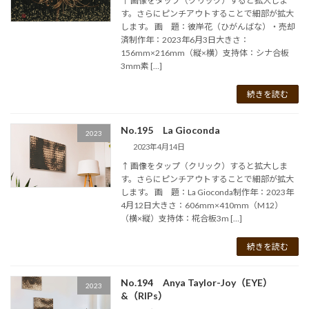
↑ 画像をタップ（クリック）すると拡大しま
す。さらにピンチアウトすることで細部が拡大
します。 画 題：彼岸花（ひがんばな）・売却
済制作年：2023年6月3日大きさ：
156mm×216mm（縦×横）支持体：シナ合板
3mm素 […]
続きを読む
No.195 La Gioconda
2023
2023年4月14日
↑ 画像をタップ（クリック）すると拡大しま
す。さらにピンチアウトすることで細部が拡大
します。 画 題：La Gioconda制作年：2023年
4月12日大きさ：606mm×410mm（M12）
（横×縦）支持体：椛合板3m […]
続きを読む
No.194 Anya Taylor-Joy（EYE）
2023
&（RIPs）