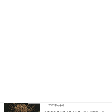
↑ 画像をタップ（クリック）すると拡大しま
す。さらにピンチアウトすることで細部が拡大
します。 画 題：Waterfowls〈s3〉制作年：
2023年7月5日大きさ：109mm×159mm（縦×
横）支持体：シナ合板3mm […]
続きを読む
No.198 Blue Heron〈s1〉
「s」シリーズ
2023年8月1日
↑ 画像をタップ（クリック）すると拡大しま
す。さらにピンチアウトすることで細部が拡大
します。 画 題：Blue Heron〈s1〉制作年：
2023年7月5日大きさ：109mm×159mm（縦×
横）支持体：シナ合板3mm […]
続きを読む
No.196 彼岸花
2023
2023年6月6日