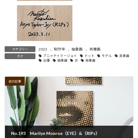
2023
、
制作年
、
抽象画
、
肖像画
カテゴリー
アニャテイラージョイ
ドット
モデル
具象画
タグ
女優
抽象画
点
肖像画
前の記事
No.193 Marilyn Monroe（EYE）&（RIPs）