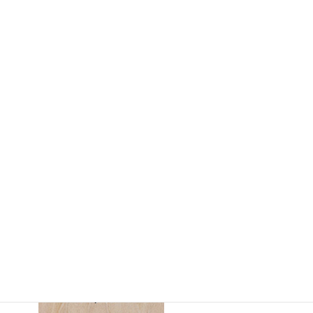
↑ 画像をタップ（クリック）すると拡大します。
さらにピンチアウトすることで細部が拡大します。
画 題
：Anya Talor-Joy（EYE）&（RIPs）
制作年
：2023年3月11日
大きさ
：530mm×530mm（S10）（縦×横）
支持体
：シナ合板3mm（パネル仕様18mm）
※室内風景は「UnsplashのKenny Eliason、Sidekix Mediaが撮影し
た写真」を加工しています。
↓
裏面の表記
：サイン、画題、制作年