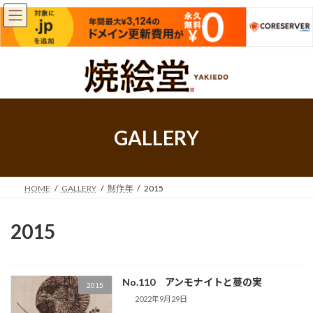
コ
ナ
ン
ビ
テ
ゲ
ン
ー
ツ
シ
へ
ョ
GALLERY
ス
ン
キ
に
ッ
移
プ
動
HOME
GALLERY
制作年
2015
2015
No.110 アンモナイトと蔓の実
2015
2022年9月29日