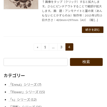
↑ 画像をタップ（クリック）すると拡大しま
す。さらにピンチアウトすることで細部が拡大
します。 画 題：アンモナイトと蔓の実（あん
もないととかずらのみ）制作年：2015年1月15
日大きさ：420mm×297mm（A3）（縦 […]
続きを読む
投
«
1
…
3
4
固
固
固
定
定
定
稿
ペ
ペ
ペ
ー
ー
ー
の
検索
ジ
ジ
ジ
ペ
カテゴリー
ー
「Ennui」シリーズ (7)
ジ
「Flower」シリーズ (15)
送
「s」シリーズ (12)
り
「流転」シリーズ (25)