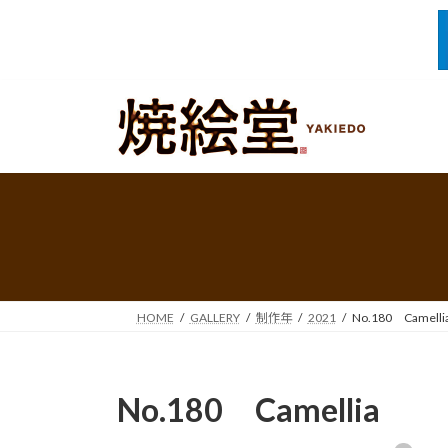
コ
ナ
ン
ビ
テ
ゲ
ン
ー
ツ
シ
へ
ョ
ス
ン
キ
に
ッ
移
プ
動
HOME
GALLERY
制作年
2021
No.180 Camelli
No.180 Camellia