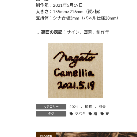
制作年
：2021年5月19日
大きさ
：155mm×216mm（縦×横）
支持体
：シナ合板3mm（パネル仕様28mm）
↓
裏面の表記
：サイン、画題、制作年
2021
、
植物
、
風景
カテゴリー
ツバキ
椿
花
タグ
前の記事