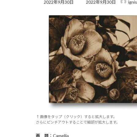
最
2022年9月30日
2022年9月30日
ignis
終
更
新
日
時
:
↑ 画像をタップ（クリック）すると拡大します。
さらにピンチアウトすることで細部が拡大します。
画 題
：Camellia