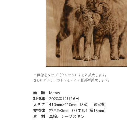
↑ 画像をタップ（クリック）すると拡大します。
さらにピンチアウトすることで細部が拡大します。
画 題
：Meow
制作年
：2020年12月16日
大きさ
：410mm×410mm（S6）（縦×横）
支持体
：椛合板3mm（パネル仕様15mm）
素 材
：真鍮、シープスキン