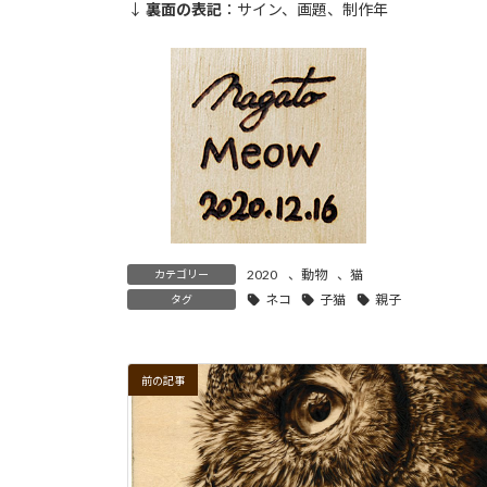
↓
裏面の表記
：サイン、画題、制作年
2020
、
動物
、
猫
カテゴリー
ネコ
子猫
親子
タグ
前の記事