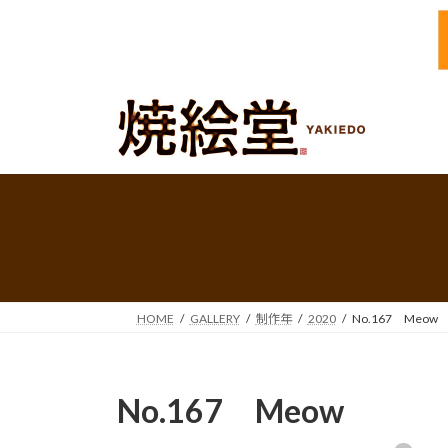
コ
ナ
ン
ビ
テ
ゲ
ン
ー
ツ
シ
へ
ョ
ス
ン
キ
に
ッ
移
プ
動
HOME
GALLERY
制作年
2020
No.167 Meow
No.167 Meow