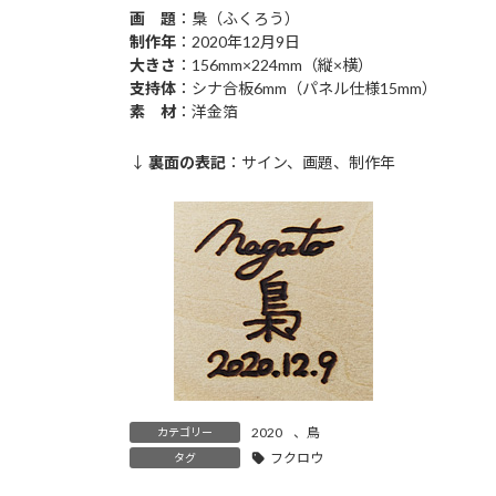
画 題
：梟（ふくろう）
制作年
：2020年12月9日
大きさ
：156mm×224mm（縦×横）
支持体
：シナ合板6mm（パネル仕様15mm）
素 材
：洋金箔
↓
裏面の表記
：サイン、画題、制作年
2020
、
鳥
カテゴリー
フクロウ
タグ