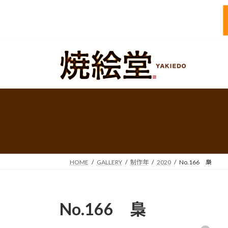
コ
ナ
ン
ビ
テ
ゲ
ン
ー
ツ
シ
へ
ョ
ス
ン
キ
に
ッ
移
プ
動
HOME
GALLERY
制作年
2020
No.166 梟
No.166 梟