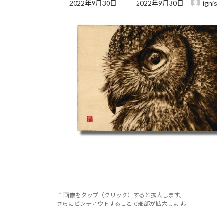
最
2022年9月30日
2022年9月30日
ignis
終
更
新
日
時
:
↑ 画像をタップ（クリック）すると拡大します。
さらにピンチアウトすることで細部が拡大します。