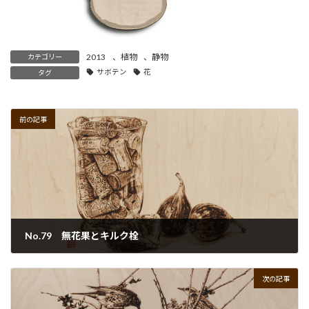
2013
、
植物
、
静物
カテゴリー
サボテン
花
タグ
前の記事
No.79 無花果とキルク栓
2022年9月29日
次の記事