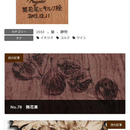
2013
、
猫
、
静物
カテゴリー
イチジク
コルク
ワイン
タグ
前の記事
No.78 無花果
2022年9月29日
次の記事