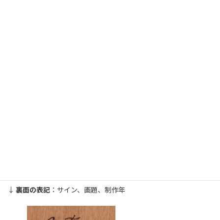
時
:
↑ 画像をタップ（クリック）すると拡大します。
さらにピンチアウトすることで細部が拡大します。
画 題
：無花果とキルク栓（いちじくときるくせん）
制作年
：2013年12月11日
大きさ
：297mm×420mm（A3）（縦×横）
支持体
：メープル合板4mm
↓
裏面の表記
：サイン、画題、制作年