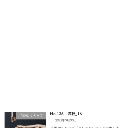
↑ 画像をタップ（クリック）すると拡大しま
す。さらにピンチアウトすることで細部が拡大
します。 画 題：境界線上の白百合の花（きょ
うかいせんじょうのしらゆりのはな）制作年：
2018年8月22日大きさ：1167mm×1167 […]
続きを読む
No.142 燈下の幻影_Letter
「燈下の幻影」シリーズ
2022年9月30日
↑ 画像をタップ（クリック）すると拡大しま
す。さらにピンチアウトすることで細部が拡大
します。 画 題：燈下の幻影_Letter（とうかの
げんえい_Letter）制作年：2018年4月25日大き
さ：530mm×410mm（ […]
続きを読む
No.136 流転_16
「流転」シリーズ
2022年9月30日