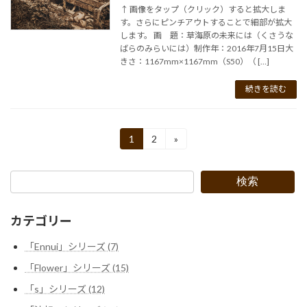
↑ 画像をタップ（クリック）すると拡大しま
す。さらにピンチアウトすることで細部が拡大
します。 画 題：草海原の未来には（くさうな
ばらのみらいには）制作年：2016年7月15日大
きさ：1167mm×1167mm（S50）（ […]
続きを読む
投
1
2
»
固
固
定
定
稿
ペ
ペ
ー
ー
の
検索
ジ
ジ
ペ
カテゴリー
ー
「Ennui」シリーズ (7)
ジ
「Flower」シリーズ (15)
送
「s」シリーズ (12)
り