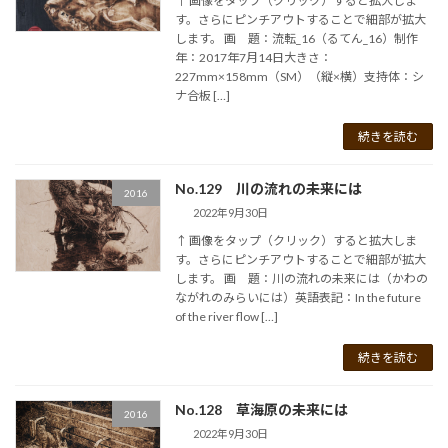
↑ 画像をタップ（クリック）すると拡大しま
す。さらにピンチアウトすることで細部が拡大
します。 画 題：流転_16（るてん_16）制作
年：2017年7月14日大きさ：
227mm×158mm（SM）（縦×横）支持体：シ
ナ合板 […]
続きを読む
No.129 川の流れの未来には
2016
2022年9月30日
↑ 画像をタップ（クリック）すると拡大しま
す。さらにピンチアウトすることで細部が拡大
します。 画 題：川の流れの未来には（かわの
ながれのみらいには）英語表記：In the future
of the river flow […]
続きを読む
No.128 草海原の未来には
2016
2022年9月30日