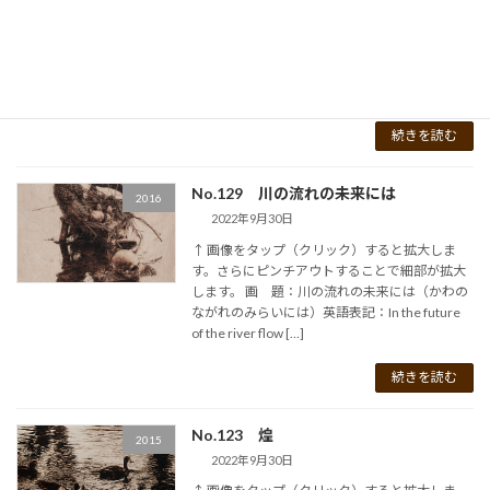
↑ 画像をタップ（クリック）すると拡大しま
す。さらにピンチアウトすることで細部が拡大
します。 画 題：水の記憶：1英語表記：
Memory about water: 1制作年：2019年3月4日
大きさ：910mm×1167 […]
続きを読む
No.129 川の流れの未来には
2016
2022年9月30日
↑ 画像をタップ（クリック）すると拡大しま
す。さらにピンチアウトすることで細部が拡大
します。 画 題：川の流れの未来には（かわの
ながれのみらいには）英語表記：In the future
of the river flow […]
続きを読む
No.123 煌
2015
2022年9月30日