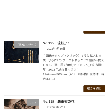
↑ 画像をタップ（クリック）すると拡大しま
す。さらにピンチアウトすることで細部が拡大
します。 画 題：猪と朝鮮薊（いのししとちょ
うせんあざみ）制作年：2019年5月15日大き
さ：328mm×328mm（縦×横）支持体：メ […]
続きを読む
No.125 流転_11
「流転」シリーズ
2022年9月30日
↑ 画像をタップ（クリック）すると拡大しま
す。さらにピンチアウトすることで細部が拡大
します。 画 題：流転_11（るてん_11）制作
年：2016年2月3日大きさ：
1167mm×300mm（A3）（縦×横）支持体：椛
合板3 […]
続きを読む
No.115 覇王樹の花
2015
2022年9月29日