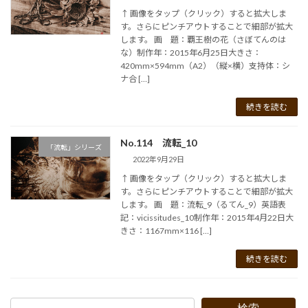
↑ 画像をタップ（クリック）すると拡大しま
す。さらにピンチアウトすることで細部が拡大
します。 画 題：覇王樹の花（さぼてんのは
な）制作年：2015年6月25日大きさ：
420mm×594mm（A2）（縦×横）支持体：シ
ナ合 […]
続きを読む
No.114 流転_10
「流転」シリーズ
2022年9月29日
↑ 画像をタップ（クリック）すると拡大しま
す。さらにピンチアウトすることで細部が拡大
します。 画 題：流転_9（るてん_9）英語表
記：vicissitudes_10制作年：2015年4月22日大
きさ：1167mm×116 […]
続きを読む