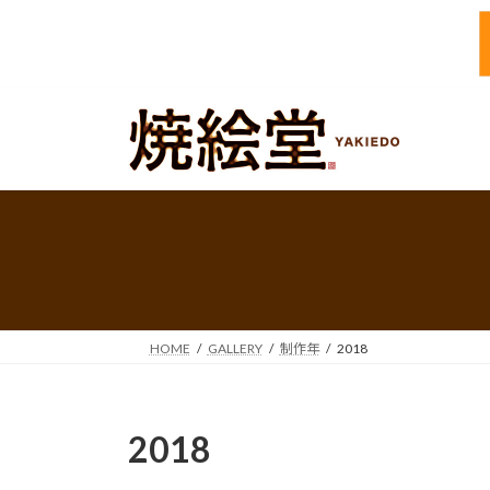
コ
ナ
ン
ビ
テ
ゲ
ン
ー
ツ
シ
へ
ョ
ス
ン
キ
に
ッ
移
プ
動
HOME
GALLERY
制作年
2018
2018