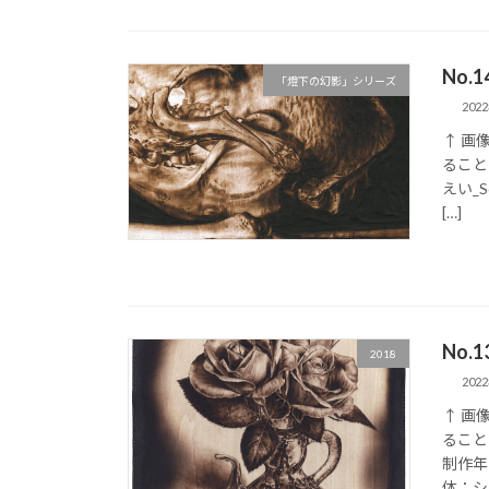
No.
「燈下の幻影」シリーズ
202
↑ 画
ること
えい_S
[…]
No.
2018
202
↑ 画
ること
制作年
体：シナ