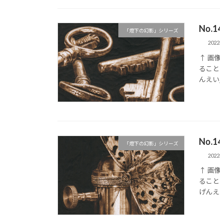
No.
「燈下の幻影」シリーズ
202
↑ 画
ること
んえい_
No.
「燈下の幻影」シリーズ
202
↑ 画
ること
げんえい