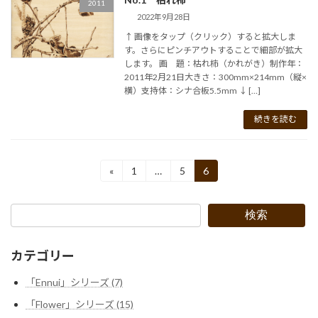
2011
2022年9月28日
↑ 画像をタップ（クリック）すると拡大しま
す。さらにピンチアウトすることで細部が拡大
します。 画 題：枯れ柿（かれがき）制作年：
2011年2月21日大きさ：300mm×214mm（縦×
横）支持体：シナ合板5.5mm ↓ […]
続きを読む
投
«
1
…
5
6
固
固
固
定
定
定
稿
ペ
ペ
ペ
ー
ー
ー
の
検索
ジ
ジ
ジ
ペ
カテゴリー
ー
「Ennui」シリーズ (7)
ジ
「Flower」シリーズ (15)
送