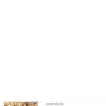
↑ 画像をタップ（クリック）すると拡大しま
す。さらにピンチアウトすることで細部が拡大
します。 画 題：櫻（さくら）制作年：2011年
4月6日大きさ：300mm×214mm（縦×横）支
持体：シナ合板5.5mm ↓ 裏面の表 […]
続きを読む
No.4 藪に猫
2011
2022年9月29日
↑ 画像をタップ（クリック）すると拡大しま
す。さらにピンチアウトすることで細部が拡大
します。 画 題：藪に猫（やぶにねこ）制作
年：2011年4月2日大きさ：
214mm×300mm（縦×横）支持体：シナ合板
5.5mm ↓ […]
続きを読む
No.3 大樹奔流
2011
2022年9月29日