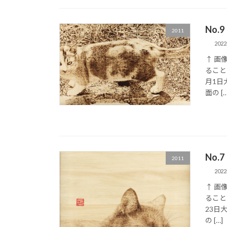
No.
2011
202
↑ 画
ること
月1日
面の […
No.
2011
202
↑ 画
ること
23日
の […]