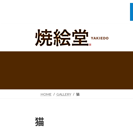
コ
ナ
ン
ビ
テ
ゲ
ン
ー
ツ
シ
へ
ョ
ス
ン
キ
に
ッ
移
プ
動
HOME
GALLERY
猫
猫