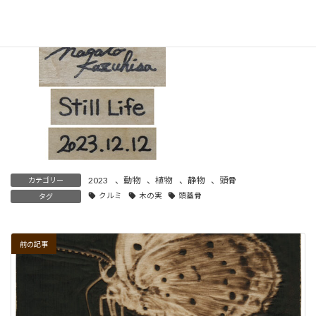
↓
裏面の表記
：サイン、画題、制作年
2023
、
動物
、
植物
、
静物
、
頭骨
カテゴリー
クルミ
木の実
頭蓋骨
タグ
前の記事