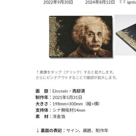
最
2022年9月30日
2024年8月12日
ignis
終
更
新
日
時
:
↑ 画像をタップ（クリック）すると拡大します。
さらにピンチアウトすることで細部が拡大します。
画 題
：Einstein・
売却済
制作年
：2021年5月31日
大きさ
：198mm×300mm（縦×横）
支持体
：シナ無垢材14mm
素 材
：洋金箔
↓
裏面の表記
：サイン、画題、制作年