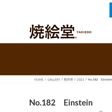
コ
ナ
ン
ビ
テ
ゲ
ン
ー
ツ
シ
へ
ョ
ス
ン
キ
に
ッ
移
プ
動
HOME
GALLERY
制作年
2021
No.182 Einstein
No.182 Einstein