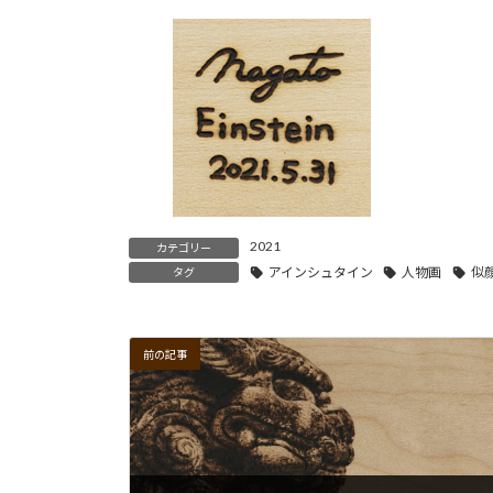
2021
カテゴリー
アインシュタイン
人物画
似
タグ
前の記事