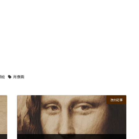
顔絵
肖像画
次の記事