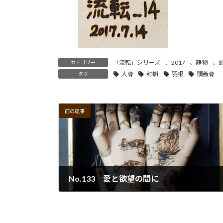
「流転」シリーズ
、
2017
、
静物
、
カテゴリー
人骨
封蝋
羽根
頭蓋骨
タグ
前の記事
No.133 愛と欲望の間に
2022年9月30日