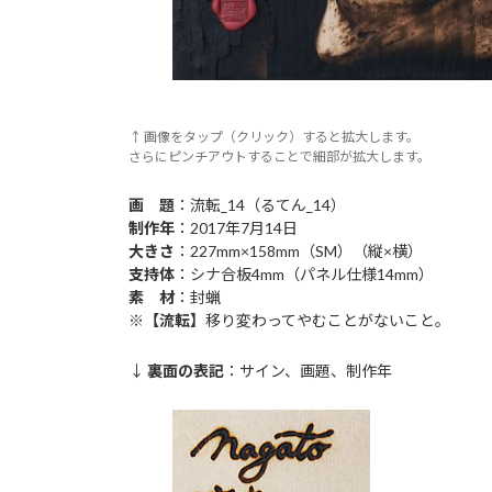
↑ 画像をタップ（クリック）すると拡大します。
さらにピンチアウトすることで細部が拡大します。
画 題
：流転_14（るてん_14）
制作年
：2017年7月14日
大きさ
：227mm×158mm（SM）（縦×横）
支持体
：シナ合板4mm（パネル仕様14mm）
素
材
：封蝋
※
【流転】
移り変わってやむことがないこと。
↓
裏面の表記
：サイン、画題、制作年