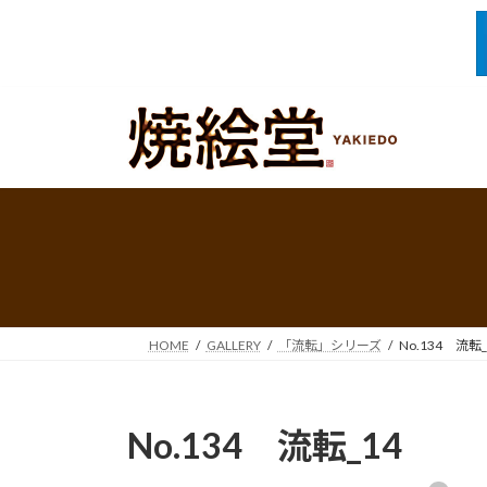
コ
ナ
ン
ビ
テ
ゲ
ン
ー
ツ
シ
へ
ョ
ス
ン
キ
に
ッ
移
プ
動
HOME
GALLERY
「流転」シリーズ
No.134 流転_
No.134 流転_14