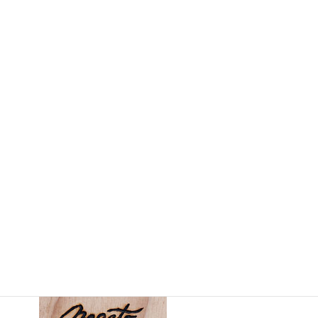
↑ 画像をタップ（クリック）すると拡大します。
さらにピンチアウトすることで細部が拡大します。
画 題
：黒猫様_2（くろねこさま_2）
制作年
：2016年7月23日
大きさ
：340mm×340mm（縦×横）
支持体
：椛合板3mm（パネル仕様15mm）
↓
裏面の表記
：サイン、画題、制作年