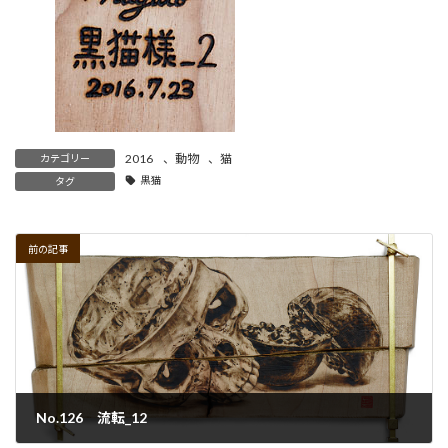
2016
、
動物
、
猫
カテゴリー
黒猫
タグ
前の記事
No.126 流転_12