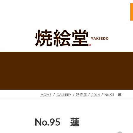
コ
ナ
ン
ビ
テ
ゲ
ン
ー
ツ
シ
へ
ョ
ス
ン
キ
に
ッ
移
プ
動
HOME
GALLERY
制作年
2014
No.95 蓮
No.95 蓮