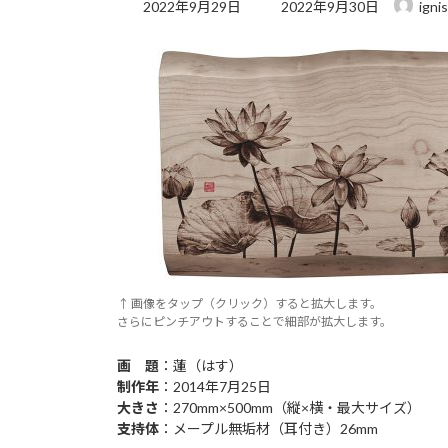
最
2022年9月29日
2022年9月30日
ignis
終
更
新
日
時
:
↑ 画像をタップ（クリック）すると拡大します。
さらにピンチアウトすることで細部が拡大します。
画 題
：蓮（はす）
制作年
：2014年7月25日
大きさ
：270mm×500mm（縦×横・最大サイズ）
支持体
：メープル無垢材（耳付き）26mm