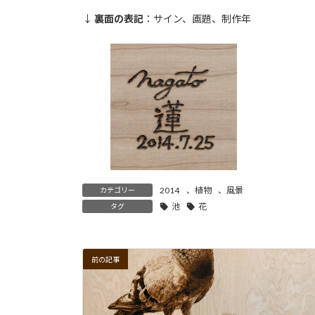
↓
裏面の表記
：サイン、画題、制作年
2014
、
植物
、
風景
カテゴリー
池
花
タグ
前の記事