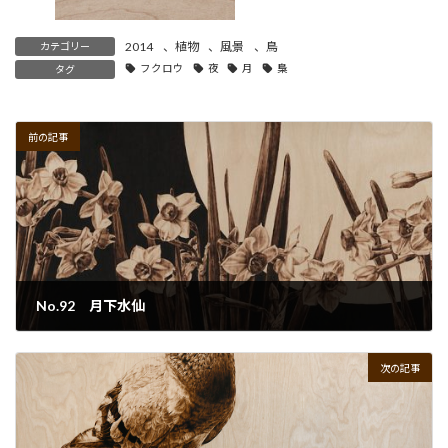
2014
、
植物
、
風景
、
鳥
カテゴリー
フクロウ
夜
月
梟
タグ
前の記事
No.92 月下水仙
2022年9月29日
次の記事