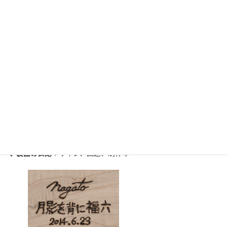
時
:
↑ 画像をタップ（クリック）すると拡大します。
さらにピンチアウトすることで細部が拡大します。
画 題
：月影を背に福六（つきかげをせにふくろう）
制作年
：2014年6月23日
大きさ
：255mm×560mm（縦×横・最大サイズ）
支持体
：メープル無垢材（耳付き）21mm
↓
裏面の表記
：サイン、画題、制作年