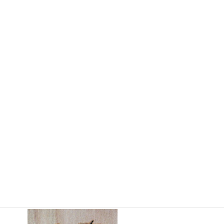
時
:
↑ 画像をタップ（クリック）すると拡大します。
さらにピンチアウトすることで細部が拡大します。
画 題
：見返り美人（みかえりびじん）
制作年
：2014年2月24日
大きさ
：297mm×420mm（A3）（縦×横）
支持体
：椛合板3mm（パネル仕様16mm）
↓
裏面の表記
：サイン、画題、制作年