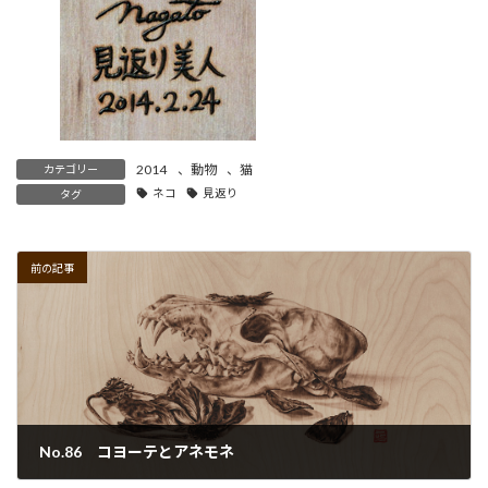
2014
、
動物
、
猫
カテゴリー
ネコ
見返り
タグ
前の記事
No.86 コヨーテとアネモネ