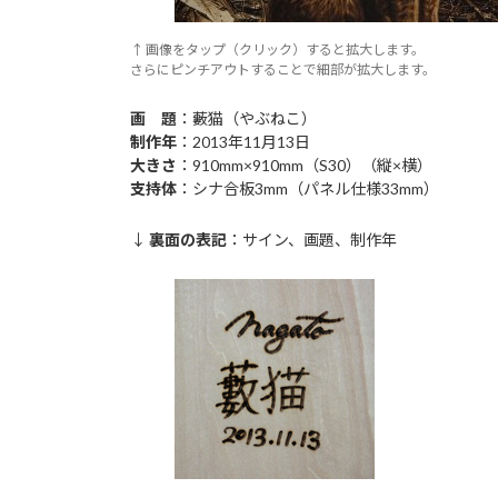
↑ 画像をタップ（クリック）すると拡大します。
さらにピンチアウトすることで細部が拡大します。
画 題
：藪猫（やぶねこ）
制作年
：2013年11月13日
大きさ
：910mm×910mm（S30）（縦×横）
支持体
：シナ合板3mm（パネル仕様33mm）
↓
裏面の表記
：サイン、画題、制作年