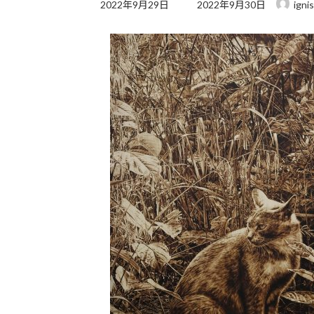
最
2022年9月29日
2022年9月30日
ignis
終
更
新
日
時
: