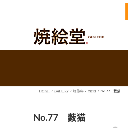
コ
ナ
ン
ビ
テ
ゲ
ン
ー
ツ
シ
へ
ョ
ス
ン
キ
に
ッ
移
プ
動
HOME
GALLERY
制作年
2013
No.77 藪猫
No.77 藪猫