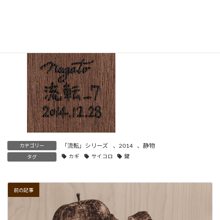
※
【流転】
移り変わってやむことがないこと。
↓
裏面の表記
：サイン、画題、制作年
「流転」シリーズ
、
2014
、
静物
カテゴリー
カギ
サイコロ
鍵
タグ
前の記事