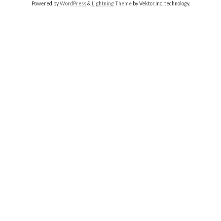
Powered by
WordPress
&
Lightning Theme
by Vektor,Inc. technology.