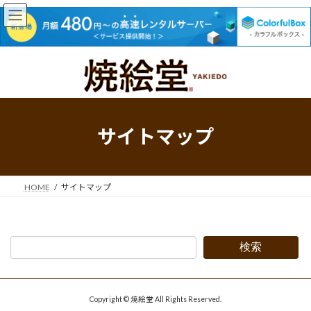
コ
ナ
ン
ビ
テ
ゲ
ン
ー
ツ
シ
へ
ョ
サイトマップ
ス
ン
キ
に
ッ
移
プ
動
HOME
サイトマップ
検索
Copyright © 焼絵堂 All Rights Reserved.