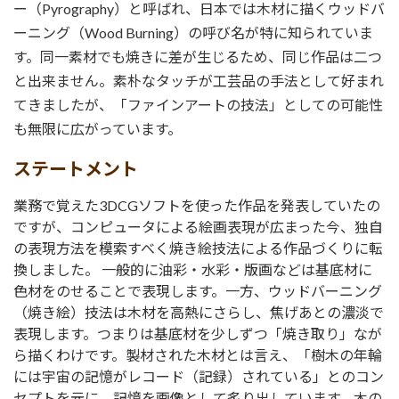
ー（Pyrography）と呼ばれ、日本では木材に描くウッドバ
ーニング（Wood Burning）の呼び名が特に知られていま
す。同一素材でも焼きに差が生じるため、同じ作品は二つ
と出来ません。素朴なタッチが工芸品の手法として好まれ
てきましたが、「ファインアートの技法」としての可能性
も無限に広がっています。
ステートメント
業務で覚えた3DCGソフトを使った作品を発表していたの
ですが、コンピュータによる絵画表現が広まった今、独自
の表現方法を模索すべく焼き絵技法による作品づくりに転
換しました。 一般的に油彩・水彩・版画などは基底材に
色材をのせることで表現します。一方、ウッドバーニング
（焼き絵）技法は木材を高熱にさらし、焦げあとの濃淡で
表現します。つまりは基底材を少しずつ「焼き取り」なが
ら描くわけです。製材された木材とは言え、「樹木の年輪
には宇宙の記憶がレコード（記録）されている」とのコン
セプトを元に、記憶を画像として炙り出しています。木の